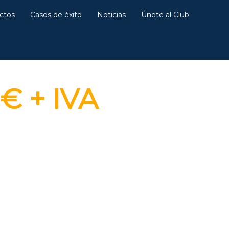
ctos
Casos de éxito
Noticias
Únete al Club
echina
€ + IVA
a 4 habitaciones