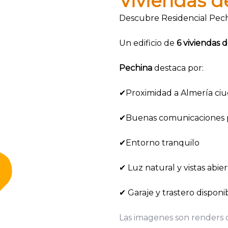
Viviendas 
Descubre Residencial Pech
Un edificio de
6 viviendas d
Pechina
destaca por:
✔Proximidad a Almería ci
✔Buenas comunicaciones p
✔Entorno tranquilo
✔ Luz natural y vistas abier
✔ Garaje y trastero disponi
Las imagenes son renders o