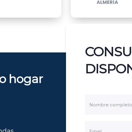
ALMERÍA
CONSU
DISPON
ro hogar
endas