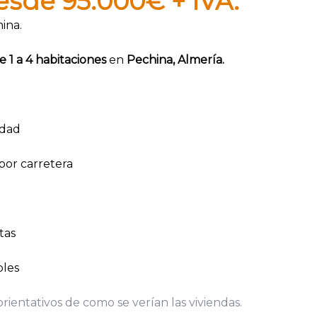
desde
95.000
€ + IVA.
ina.
e 1 a 4 habitaciones
en
Pechina, Almería.
udad
or carretera
tas
bles
rientativos de como se verían las viviendas.