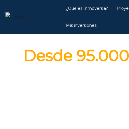
¿Qué es Inmoversia?
Proye
Mis inversiones
Viviendas en P
Desde 95.000
Promoción de viviendas de 1 
y con vistas a las montañas